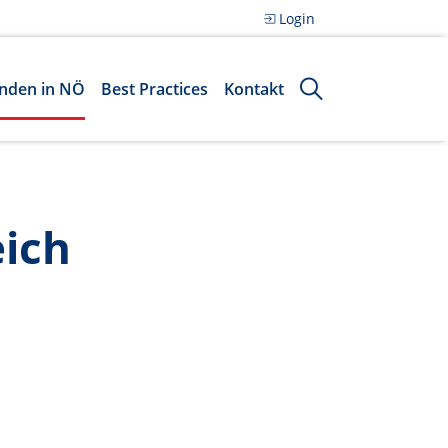
Login
nden in NÖ
Best Practices
Kontakt
eich