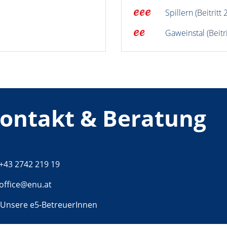
Spillern
(Beitritt 
Gaweinstal
(Beitr
ontakt & Beratung
Telefon:
+43 2742 219 19
E-Mail:
office@enu.at
Unsere e5-BetreuerInnen