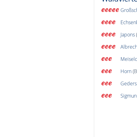
Großsc
Echsen
Japons
(
Albrech
Meiseld
Horn
(B
Geders
Sigmun