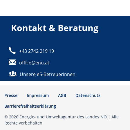
Kontakt & Beratung
Telefon:
+43 2742 219 19
E-Mail:
office@enu.at
Unsere e5-BetreuerInnen
Presse
Impressum
AGB
Datenschutz
Barrierefreiheitserklärung
© 2026 Energie- und Umweltagentur des Landes NÖ | Alle
Rechte vorbehalten