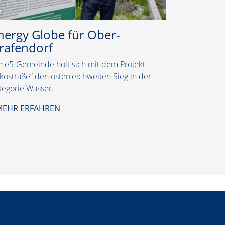
MEHR ER
nergy Globe für Ober-
rafendorf
e e5-Gemeinde holt sich mit dem Projekt
kostraße“ den österreichweiten Sieg in der
tegorie Wasser.
EHR ERFAHREN