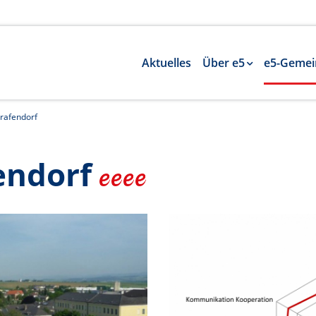
Aktuelles
Über e5
e5-Gemei
rafendorf
endorf