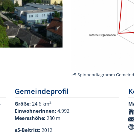
e5 Spinnendiagramm Gemeinde
Gemeindeprofil
K
2
%
Größe:
24,6 km
Ma
EinwohnerInnen:
4.992
Meereshöhe:
280 m
e5-Beitritt:
2012