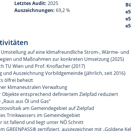
Letztes Audit:
2025
Bü
Auszeichnungen:
69,2 %
e5
e5
e5
tivitäten
Umstellung auf eine klimafreundliche Strom-, Wärme- und
ategien und Maßnahmen zur konkreten Umsetzung (2025)
ch TU Wien und Prof. Knoflacher (2017)
 und Auszeichnung Vorbildgemeinde (jährlich, seit 2016)
 ölfrei beheizt
ner klimaneutralen Verwaltung
bjekte entsprechend definiertem Zielpfad reduziert
„Raus aus Öl und Gas“
tovoltaik am Gemeindegebiet auf Zielpfad
 des Trinkwassers im Gemeindegebiet
ist fallend und liegt unter NÖ Schnitt
m GREENPASS® zertifiziert, ausgezeichnet mit „Goldene Kel