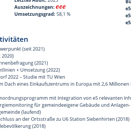
Letztes Audit:
2023
Bü
Auszeichnungen:
e5
Umsetzungsgrad:
58,1 %
e5
e5
tivitäten
werpunkt (seit 2021)
t 2020)
Innenbefragung (2021)
htlinien + Umsetzung (2022)
rf 2022 – Studie mit TU Wien
m Dach eines Einkaufszentrums in Europa mit 2,6 Millione
umordnungsprogramm mit Integration von e5 relevanten Inh
rgiemonitoring für gemeindeeigene Gebäude und Anlagen-
gemeinde (laufend)
hluss an der Ortsstraße zu U6 Station Siebenhirten (2018)
debevölkerung (2018)