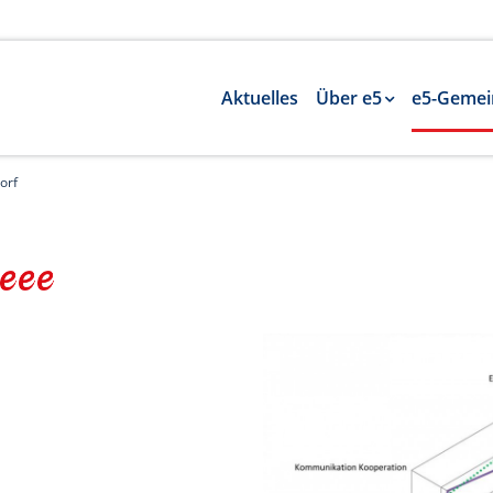
Aktuelles
Über e5
e5-Gemei
orf