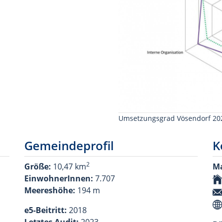
Umsetzungsgrad Vösendorf 20
Gemeindeprofil
K
2
Größe:
10,47 km
Ma
EinwohnerInnen:
7.707
Meereshöhe:
194 m
e5-Beitritt:
2018