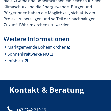
die e5-Gemeinde Böheimkirchen ein Zeichen für den
Klimaschutz und die Energiewende. Bürger und
Bürgerinnen haben die Möglichkeit, sich aktiv am
Projekt zu beteiligen und so Teil der nachhaltigen
Zukunft Böheimkirchens zu werden.
Weitere Informationen
Marktgemeinde Böheimkirchen
Sonnenkraftwerke NÖ
Infoblatt
Kontakt & Beratung
Telefon:
+43 2742 219 19