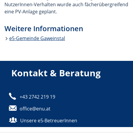
NutzerInnen-Verhalten wurde auch fächerübergreifend
eine PV-Anlage geplant.
Weitere Informationen
e5-Gemeinde Gaweinstal
Kontakt & Beratung
Telefon:
+43 2742 219 19
E-Mail:
office@enu.at
Unsere e5-BetreuerInnen