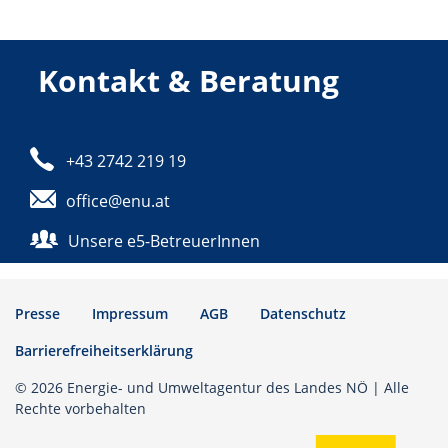
Kontakt & Beratung
Telefon:
+43 2742 219 19
E-Mail:
office@enu.at
Unsere e5-BetreuerInnen
Presse
Impressum
AGB
Datenschutz
Barrierefreiheitserklärung
© 2026 Energie- und Umweltagentur des Landes NÖ | Alle
Rechte vorbehalten