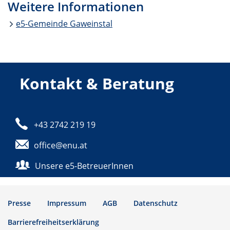
Weitere Informationen
e5-Gemeinde Gaweinstal
Kontakt & Beratung
Telefon:
+43 2742 219 19
E-Mail:
office@enu.at
Unsere e5-BetreuerInnen
Presse
Impressum
AGB
Datenschutz
Barrierefreiheitserklärung