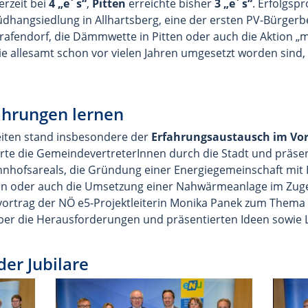
erzeit bei
4 „e´s“
,
Pitten
erreichte bisher
3 „e´s“
. Erfolgspr
dhangsiedlung in Allhartsberg, eine der ersten PV-Bürgerb
afendorf, die Dämmwette in Pitten oder auch die Aktion „my 
die allesamt schon vor vielen Jahren umgesetzt worden sind,
hrungen lernen
eiten stand insbesondere der
Erfahrungsaustausch im Vo
hrte die GemeindevertreterInnen durch die Stadt und präsen
hofsareals, die Gründung einer Energiegemeinschaft mit Hi
 oder auch die Umsetzung einer Nahwärmeanlage im Zuge
ortrag der NÖ e5-Projektleiterin Monika Panek zum Thema E
ber die Herausforderungen und präsentierten Ideen sowie 
der Jubilare
Bild vergrößern:
Bild v