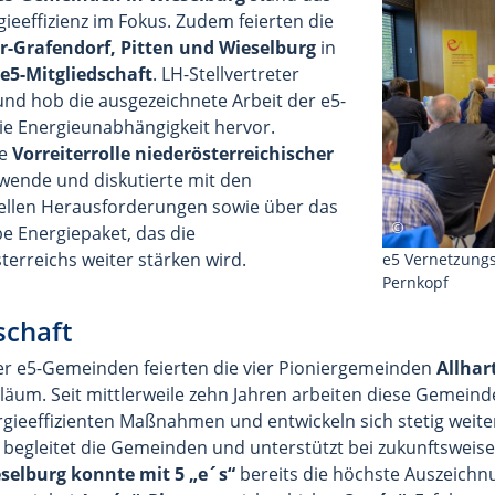
eeffizienz im Fokus. Zudem feierten die
-Grafendorf, Pitten und Wieselburg
in
 e5-Mitgliedschaft
. LH-Stellvertreter
nd hob die ausgezeichnete Arbeit der e5-
e Energieunabhängigkeit hervor.
ie
Vorreiterrolle
niederösterreichischer
wende und diskutierte mit den
ellen Herausforderungen sowie über das
be Energiepaket, das die
erreichs weiter stärken wird.
e5 Vernetzungs
Pernkopf
schaft
r e5-Gemeinden feierten die vier Pioniergemeinden
Allhar
iläum. Seit mittlerweile zehn Jahren arbeiten diese Gemeinde
ieeffizienten Maßnahmen und entwickeln sich stetig weiter
egleitet die Gemeinden und unterstützt bei zukunftsweis
selburg konnte mit 5 „e´s“
bereits die höchste Auszeichn