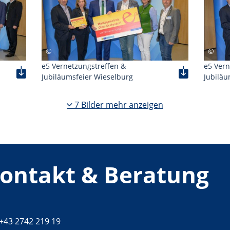
e5 Vernetzungstreffen &
e5 Vern
Jubiläumsfeier Wieselburg
Jubiläu
7 Bilder mehr anzeigen
ontakt & Beratung
Telefon:
+43 2742 219 19