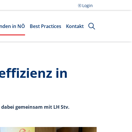
Login
nden in NÖ
Best Practices
Kontakt
ffizienz in
 dabei gemeinsam mit LH Stv.