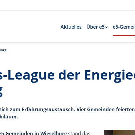
Aktuelles
Über e5
e5-Gemei
burg
League der Energiee
g
sich zum Erfahrungsaustausch. Vier Gemeinden feierten
ubiläum.
e5-Gemeinden in Wieselburg
stand das