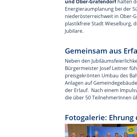
und Ober-Grafendorf
halten d
Energieraumplanung bei der Sü
niederösterreichweit in Ober-Gr
plastikfreie Stadt Wieselburg, 
Jubilare.
Gemeinsam aus Erfa
Neben den Jubiläumsfeierlichk
Bürgermeister Josef Leitner fü
preisgekrönten Umbau des Bahn
Anlagen auf Gemeindegebäuden
der Erlauf. Nach einem Impulsv
die über 50 TeilnehmerInnen ü
Fotogalerie: Ehrung 
Bild vergrößern: