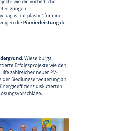
ojekte wie die vorbildliche
eteiligungen
bag is not plastic“ für eine
 zeigen die
Pionierleistung
der
rdergrund
. Wieselburgs
tierte Erfolgsprojekte wie den
lfe zahlreicher neuer PV-
 der Siedlungserweiterung an
nergieeffizienz diskutierten
Lösungsvorschläge.
ergrößern: