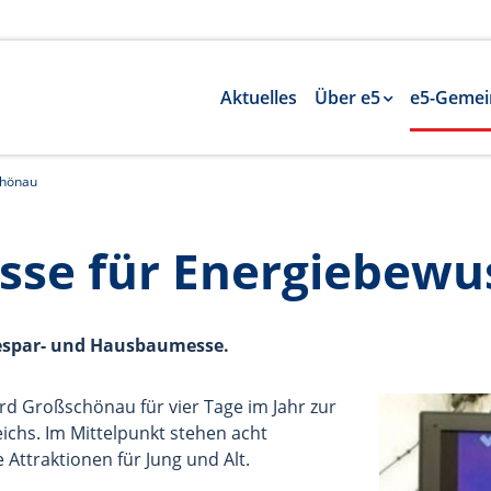
Aktuelles
Über e5
e5-Gemei
chönau
se für Energiebewu
espar- und Hausbaumesse.
ird Großschönau für vier Tage im Jahr zur
chs. Im Mittelpunkt stehen acht
ttraktionen für Jung und Alt.