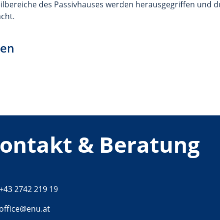
Teilbereiche des Passivhauses werden herausgegriffen und d
cht.
nen
ontakt & Beratung
Telefon:
+43 2742 219 19
E-Mail:
office@enu.at