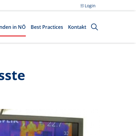
Login
nden in NÖ
Best Practices
Kontakt
sste